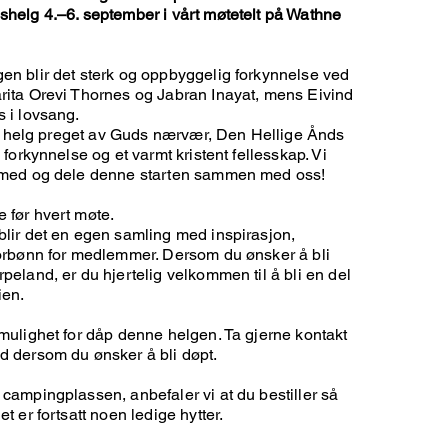
helg 4.–6. september i vårt møtetelt på Wathne
n blir det sterk og oppbyggelig forkynnelse ved
rita Orevi Thornes og Jabran Inayat, mens Eivind
 i lovsang.
 en helg preget av Guds nærvær, Den Hellige Ånds
 forkynnelse og et varmt kristent fellesskap. Vi
 med og dele denne starten sammen med oss!
 før hvert møte.
lir det en egen samling med inspirasjon,
forbønn for medlemmer. Dersom du ønsker å bli
peland, er du hjertelig velkommen til å bli en del
ien.
mulighet for dåp denne helgen. Ta gjerne kontakt
d dersom du ønsker å bli døpt.
campingplassen, anbefaler vi at du bestiller så
t er fortsatt noen ledige hytter.