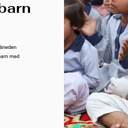
barn
 måneden
 barn med