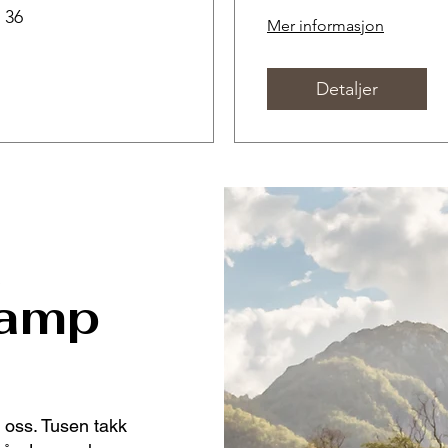
 36
Mer informasjon
Detaljer
Camp
t oss. Tusen takk