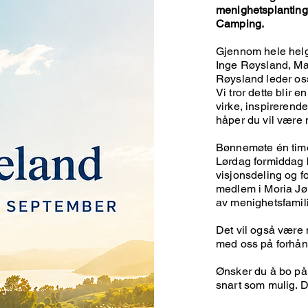
menighetsplantings
Camping.
Gjennom hele helge
Inge Røysland, Ma
Røysland leder oss
Vi tror dette blir
virke, inspirerende
håper du vil være
Bønnemøte én time
Lørdag formiddag b
visjonsdeling og 
medlem i Moria Jør
av menighetsfamil
Det vil også være 
med oss på forhån
Ønsker du å bo på 
snart som mulig. De