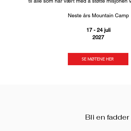
til alle som har vært med å støtte misjonen
Neste års Mountain Camp
17 - 24 juli
2027
SE MØTENE HER
Bli en fadder 