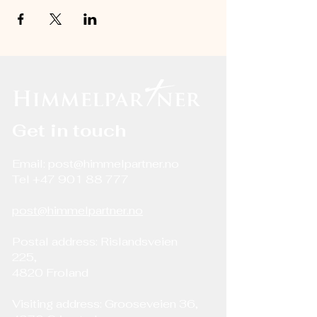
Get in touch
Email:
post@himmelpartner.no
Tel
+47 901 88 777
post@himmelpartner.no
Postal address: Rislandsveien
225,
4820 Froland
Visiting address: Grooseveien 36,