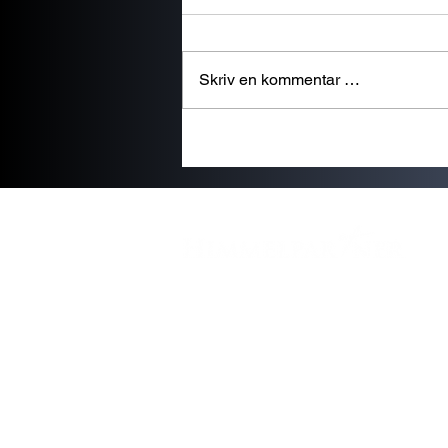
Skriv en kommentar …
Tlf +47 901 88 777
post@himmelpartner.no