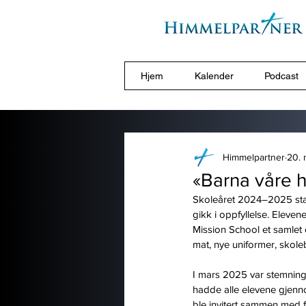
Hjem
Kalender
Podcast
Himmelpartner
20. 
«Barna våre h
Skoleåret 2024–2025
st
gikk i oppfyllelse. Eleve
Mission School et samlet e
mat, nye uniformer, skole
I mars 2025
var stemning
hadde alle elevene gjennom
ble invitert sammen med f