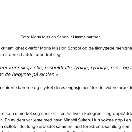
Foto: Moria Mission School / Himmelpartner
takknemlighet overfor Moria Mission School og de tilknyttede menigh
rna deres hadde forandret seg: 
 mer kunnskapsrike, respektfulle, lydige, ryddige, rene og 
r de begynte på skolen.» 
nspirerte lærerne og styrket deres engasjement for det videre arbeide
t tre som utmerket seg spesielt – én fra hver skolegren – og oppnådd
 En av dem var jente med navn Minahil Sultan. Hun vokste opp i en fa
Hun deltok i det tunge arbeidet sammen med foreldrene, samtidig so