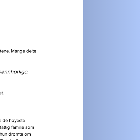
etene. Mange delte 
bønnhørlige, 
t.
e de høyeste 
ttig familie som 
m hun drømte om 