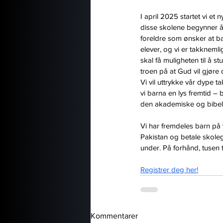
I april 2025 startet vi et
disse skolene begynner å l
foreldre som ønsker at ba
elever, og vi er takknemli
skal få muligheten til å s
troen på at Gud vil gjøre 
Vi vil uttrykke vår dype 
vi barna en lys fremtid – 
den akademiske og bibelsk
Vi har fremdeles barn på 
Pakistan og betale skoleg
under. På forhånd, tusen 
Registrer deg her!
Kommentarer