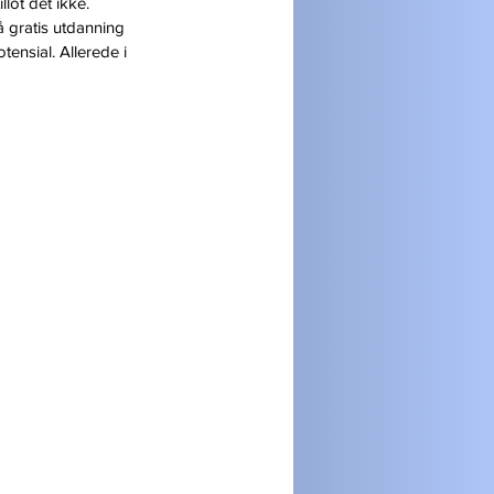
lot det ikke.
å gratis utdanning 
tensial. Allerede i 