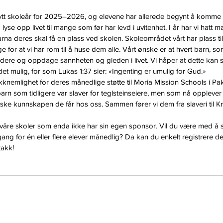
 nytt skoleår for 2025–2026, og elevene har allerede begynt å komme ti
yse opp livet til mange som før har levd i uvitenhet. I år har vi hatt 
rna deres skal få en plass ved skolen. Skoleområdet vårt har plass ti
ge for at vi har rom til å huse dem alle. Vårt ønske er at hvert barn, so
tudere og oppdage sannheten og gleden i livet. Vi håper at dette kan sk
det mulig, for som Lukas 1:37 sier: «Ingenting er umulig for Gud.»
takknemlighet for deres månedlige støtte til Moria Mission Schools i P
barn som tidligere var slaver for teglsteinseiere, men som nå opplever
e kunnskapen de får hos oss. Sammen fører vi dem fra slaveri til Krist
våre skoler som enda ikke har sin egen sponsor. Vil du være med å stø
ang for én eller flere elever månedlig? Da kan du enkelt registrere 
takk!