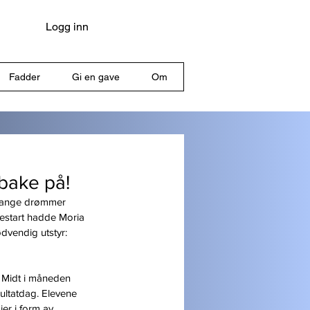
Logg inn
Fadder
Gi en gave
Om
lbake på!
 mange drømmer 
lestart hadde Moria 
dvendig utstyr: 
. Midt i måneden 
sultatdag. Elevene 
er i form av 