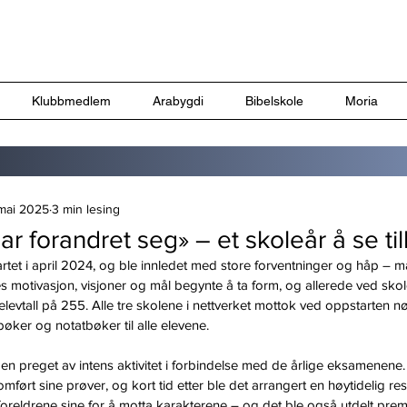
Klubbmedlem
Arabygdi
Bibelskole
Moria
mai 2025
3 min lesing
ar forandret seg» – et skoleår å se ti
artet i april 2024, og ble innledet med store forventninger og håp –
nes motivasjon, visjoner og mål begynte å ta form, og allerede ved sko
levtall på 255. Alle tre skolene i nettverket mottok ved oppstarten nø
bøker og notatbøker til alle elevene.
en preget av intens aktivitet i forbindelse med de årlige eksamenene
ført sine prøver, og kort tid etter ble det arrangert en høytidelig re
oreldrene sine for å motta karakterene – og det ble også utdelt premi