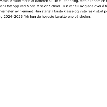
asih, ønsket sterkt at datteren skulle få utdanning, men økonomien til
hil tatt opp ved Moria Mission School. Hun var full av glede over å f
 nærheten av hjemmet. Hun startet i første klasse og viste raskt stort po
 2024–2025 fikk hun de høyeste karakterene på skolen.