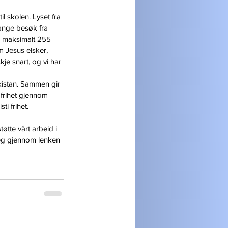
l skolen. Lyset fra 
mange besøk fra 
l maksimalt 255 
m Jesus elsker, 
je snart, og vi har 
akistan. Sammen gir 
 frihet gjennom 
i frihet.
tte vårt arbeid i 
deg gjennom lenken 