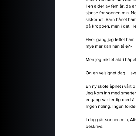
I en alder av fem år, da 
sjanse for sønnen min. No
sikkerhet. Barn hånet ha
på kroppen, men i det lille
Hver gang jeg løftet ham 
mye mer kan han tåle?»
Men jeg mistet aldri håpet
Og en velsignet dag ... sv
En ny skole åpnet i vårt 
Jeg kom inn med smerten 
engang var ferdig med å s
Ingen nøling. Ingen fordø
I dag går sønnen min, Alis
beskrive.