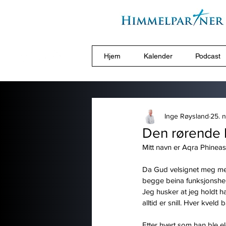
Hjem
Kalender
Podcast
Inge Røysland
25. 
Den rørende h
Mitt navn er Aqra Phineas
Da Gud velsignet meg med
begge beina funksjonshemm
Jeg husker at jeg holdt 
alltid er snill. Hver kveld
Etter hvert som han ble e