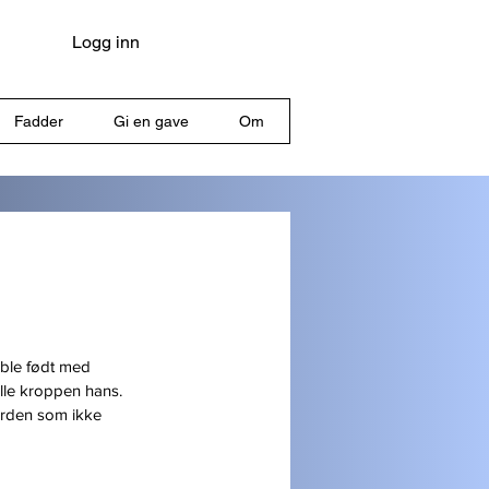
Logg inn
Fadder
Gi en gave
Om
ble født med 
lle kroppen hans. 
erden som ikke 