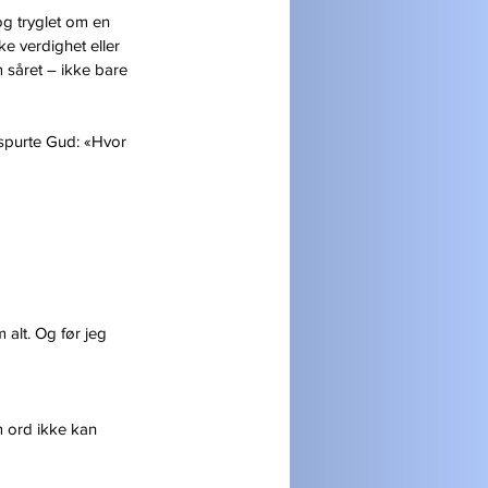
og tryglet om en 
e verdighet eller 
 såret – ikke bare 
 spurte Gud: «Hvor 
alt. Og før jeg 
m ord ikke kan 