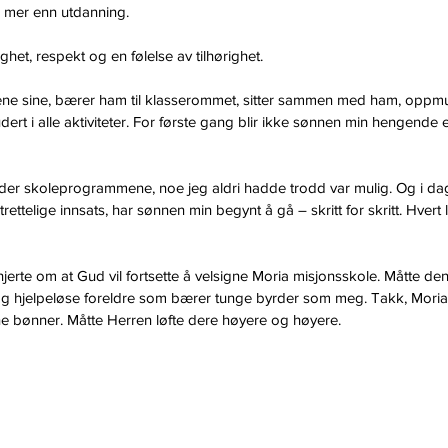
s mer enn utdanning.
ghet, respekt og en følelse av tilhørighet.
ene sine, bærer ham til klasserommet, sitter sammen med ham, oppm
udert i alle aktiviteter. For første gang blir ikke sønnen min hengende e
er skoleprogrammene, noe jeg aldri hadde trodd var mulig. Og i da
ttelige innsats, har sønnen min begynt å gå – skritt for skritt. Hvert lil
hjerte om at Gud vil fortsette å velsigne Moria misjonsskole. Måtte den 
e og hjelpeløse foreldre som bærer tunge byrder som meg. Takk, Moria
e bønner. Måtte Herren løfte dere høyere og høyere.