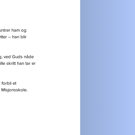
untrer ham og 
tter – han blir 
g, ved Guds nåde 
le skritt han tar er 
forbli et 
 Misjonsskole.