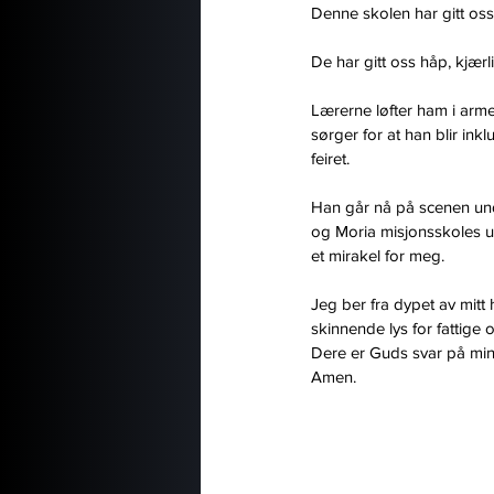
Denne skolen har gitt os
De har gitt oss håp, kjærli
Lærerne løfter ham i arm
sørger for at han blir inkl
feiret.
Han går nå på scenen und
og Moria misjonsskoles utre
et mirakel for meg.
Jeg ber fra dypet av mitt 
skinnende lys for fattig
Dere er Guds svar på min
Amen.