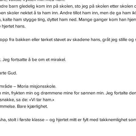
andre barn gledelig kom inn på skolen, sto jeg på skolen etter skolen 
en skoler nektet å ta ham inn. Andre tillot ham inn, men de ga ham ikk
m, kalte ham stygge ting, dyttet ham ned. Mange ganger kom han hjem
 hjertet hans.
opp fra bakken eller tørket støvet av skadene hans, gråt jeg stille og
. Jeg fortsatte å be om et mirakel.
arte Gud.
område – Moria misjonsskole.
min, frykten min og drømmene mine for sønnen min. Jeg fortalte dem 
nakke, sa de: «Vi tar ham.»
mmelse. Bare kjærlighet.
ha, stolt i første klasse – og hjertet mitt er fylt med takknemlighet so