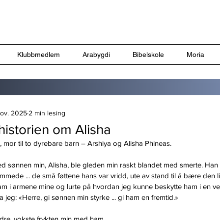
Klubbmedlem
Arabygdi
Bibelskole
Moria
nov. 2025
2 min lesing
istorien om Alisha
, mor til to dyrebare barn – Arshiya og Alisha Phineas.
 sønnen min, Alisha, ble gleden min raskt blandet med smerte. Han 
ede ... de små føttene hans var vridd, ute av stand til å bære den li
ham i armene mine og lurte på hvordan jeg kunne beskytte ham i en v
 ba jeg: «Herre, gi sønnen min styrke ... gi ham en fremtid.»
ldre, vokste frykten min med ham.